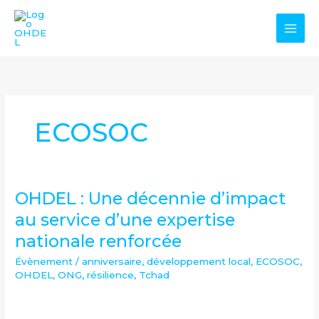
Aller
au
contenu
ECOSOC
OHDEL : Une décennie d’impact
OHDEL
:
au service d’une expertise
Une
nationale renforcée
décennie
d’impact
Évènement
/
anniversaire
,
développement local
,
ECOSOC
,
OHDEL
,
ONG
,
résilience
,
Tchad
au
service
d’une