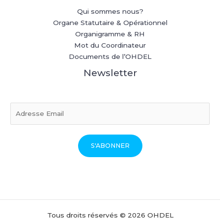
Qui sommes nous?
Organe Statutaire & Opérationnel
Organigramme & RH
Mot du Coordinateur
Documents de l’OHDEL
Newsletter
E
m
a
i
S'ABONNER
l
*
Tous droits réservés © 2026 OHDEL