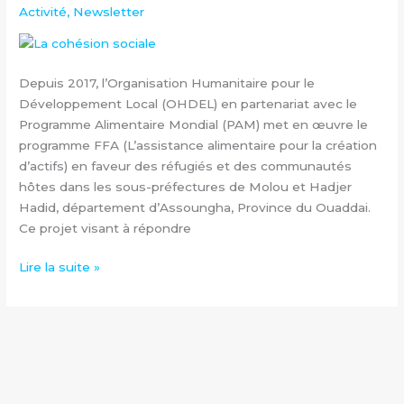
Activité
,
Newsletter
dans
les
cantons
Molou
Depuis 2017, l’Organisation Humanitaire pour le
et
Développement Local (OHDEL) en partenariat avec le
Bardé
Programme Alimentaire Mondial (PAM) met en œuvre le
dans
programme FFA (L’assistance alimentaire pour la création
le
d’actifs) en faveur des réfugiés et des communautés
département
hôtes dans les sous-préfectures de Molou et Hadjer
d’Assoungha,
Hadid, département d’Assoungha, Province du Ouaddai.
Province
Ce projet visant à répondre
de
Ouaddaï
Lire la suite »