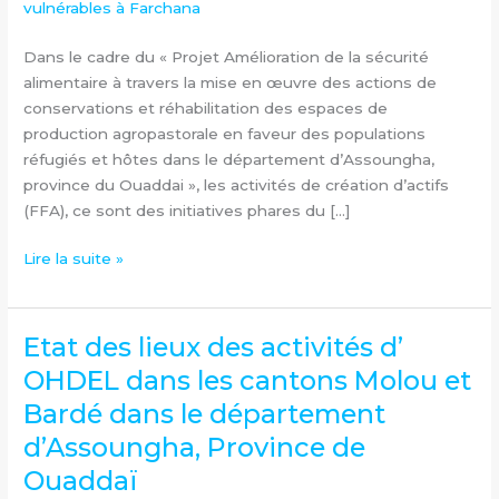
vulnérables
à
Dans le cadre du « Projet Amélioration de la sécurité
Farchana
alimentaire à travers la mise en œuvre des actions de
dans
conservations et réhabilitation des espaces de
la
production agropastorale en faveur des populations
Province
réfugiés et hôtes dans le département d’Assoungha,
de
province du Ouaddai », les activités de création d’actifs
Ouaddaï
(FFA), ce sont des initiatives phares du […]
Lire la suite »
Etat des lieux des activités d’
Etat
des
OHDEL dans les cantons Molou et
lieux
Bardé dans le département
des
d’Assoungha, Province de
activités
d’
Ouaddaï
OHDEL