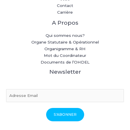
Contact
Carrière
A Propos
Qui sommes nous?
Organe Statutaire & Opérationnel
Organigramme & RH
Mot du Coordinateur
Documents de l’OHDEL
Newsletter
E
m
a
i
S'ABONNER
l
*