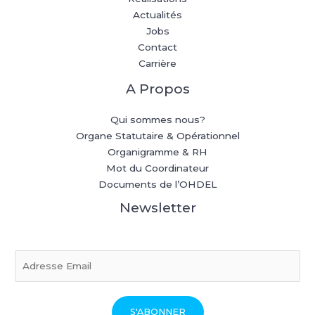
Actualités
Jobs
Contact
Carrière
A Propos
Qui sommes nous?
Organe Statutaire & Opérationnel
Organigramme & RH
Mot du Coordinateur
Documents de l’OHDEL
Newsletter
E
m
a
i
S'ABONNER