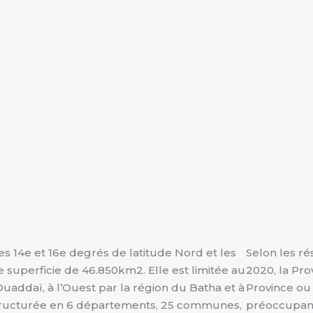
les 14e et 16e degrés de latitude Nord et les
Selon les r
superficie de 46.850km2. Elle est limitée au
2020, la Pro
uaddaï, à l’Ouest par la région du Batha et à
Province ou 
t structurée en 6 départements, 25 communes,
préoccupant