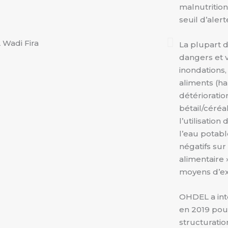
malnutritio
seuil d’alert
La plupart d
dangers et vu
inondations,
aliments (ha
détériorati
bétail/céréa
l’utilisation
l’eau potabl
négatifs sur
alimentaire »
moyens d’ex
OHDEL a int
en 2019 pou
structuratio