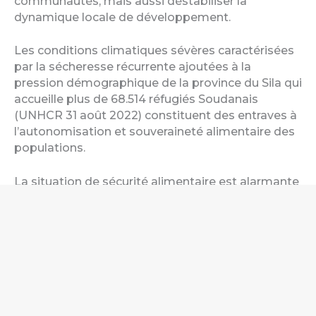
communautés, mais aussi déstabiliser la
dynamique locale de développement.
Les conditions climatiques sévères caractérisées
par la sécheresse récurrente ajoutées à la
pression démographique de la province du Sila qui
accueille plus de 68.514 réfugiés Soudanais
(UNHCR 31 août 2022) constituent des entraves à
l’autonomisation et souveraineté alimentaire des
populations.
La situation de sécurité alimentaire est alarmante
et précaire. La prévalence globale de la
malnutrition est très élevée. La situation
nutritionnelle s’est considérablement détériorée
en 2021 par rapport à 2017 et 2018, ce qui reflète
également en terme nutritionnel l’impact
socioéconomique de Covid 19. Les résultats du
Cadre Harmonisé de mars 2022 font ressortir que
57.911 personnes sont en « phase crise » pour la